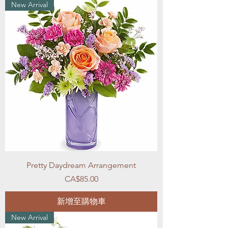
New Arrival
Pretty Daydream Arrangement
價格
CA$85.00
新增至購物車
New Arrival