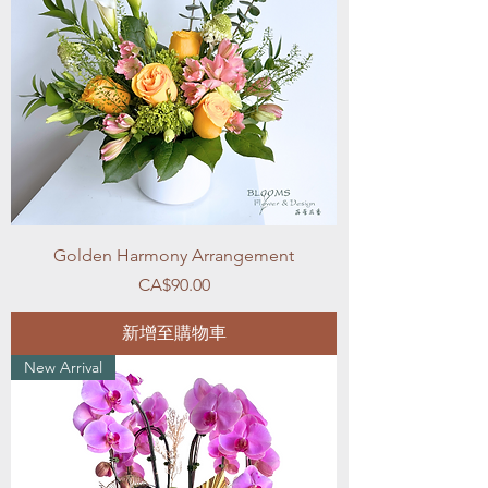
Golden Harmony Arrangement
價格
CA$90.00
新增至購物車
New Arrival