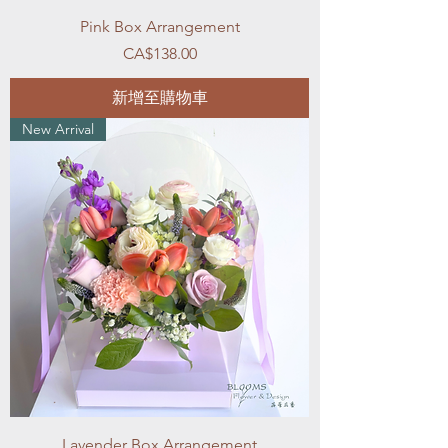
Pink Box Arrangement
價格
CA$138.00
新增至購物車
New Arrival
Lavender Box Arrangement