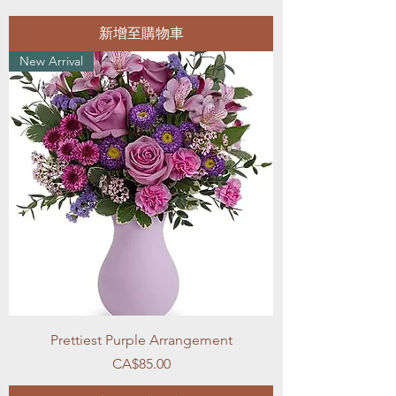
新增至購物車
New Arrival
Prettiest Purple Arrangement
價格
CA$85.00