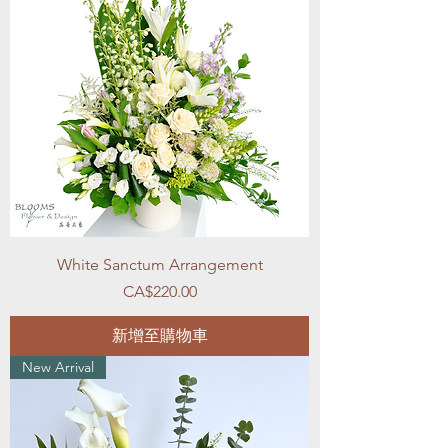
White Sanctum Arrangement
價格
CA$220.00
新增至購物車
New Arrival