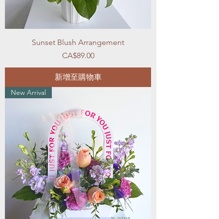
Sunset Blush Arrangement
價格
CA$89.00
新增至購物車
New Arrival