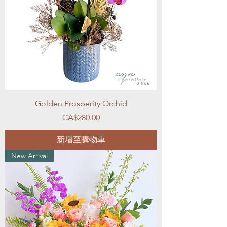
Golden Prosperity Orchid
價格
CA$280.00
新增至購物車
New Arrival