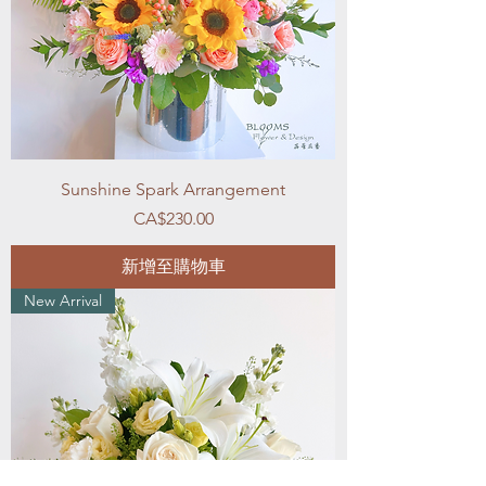
Sunshine Spark Arrangement
價格
CA$230.00
新增至購物車
New Arrival