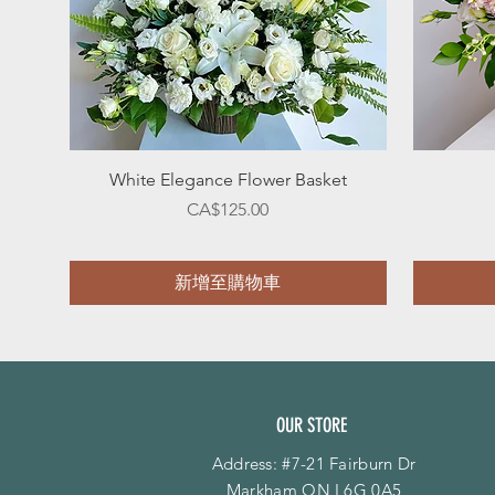
快速瀏覽
White Elegance Flower Basket
價格
CA$125.00
新增至購物車
OUR STORE
Address: #7-21 Fairburn Dr
Markham ON L6G 0A5