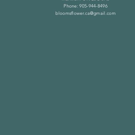
Phone:
905-944-8496
bloomsflower.ca@gmail.com