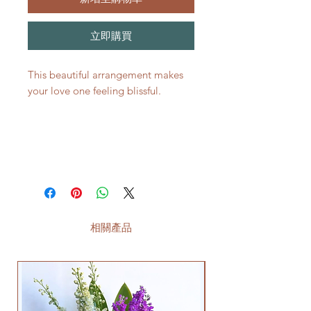
立即購買
This beautiful arrangement makes
your love one feeling blissful.
相關產品