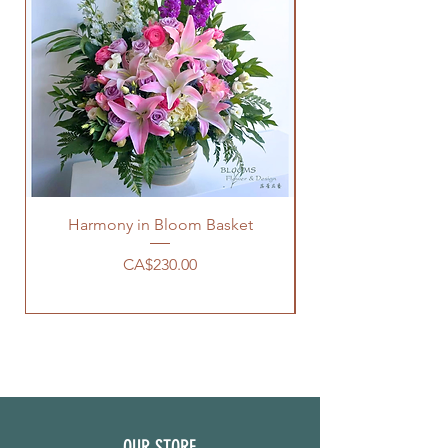
Harmony in Bloom Basket
價格
CA$230.00
OUR STORE