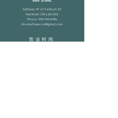
Address: #7-21 Fairburn Dr
Markham ON L6G 0A5
Phone:
905-944-8496
bloomsflower.ca@gmail.com
营业时间
周一至周五：上午 11 点至下午 6 点
​​星期六：上午 11 点至下午 5 点
​Sunday：仅限预约
LINKS
常问问题
隐私政策
订阅