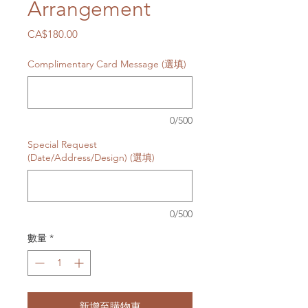
Arrangement
價
CA$180.00
格
Complimentary Card Message (選填)
0/500
Special Request
(Date/Address/Design) (選填)
0/500
數量
*
新增至購物車