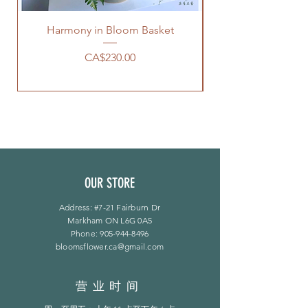
Harmony in Bloom Basket
價格
CA$230.00
OUR STORE
Address: #7-21 Fairburn Dr
Markham ON L6G 0A5
Phone:
905-944-8496
bloomsflower.ca@gmail.com
营业时间