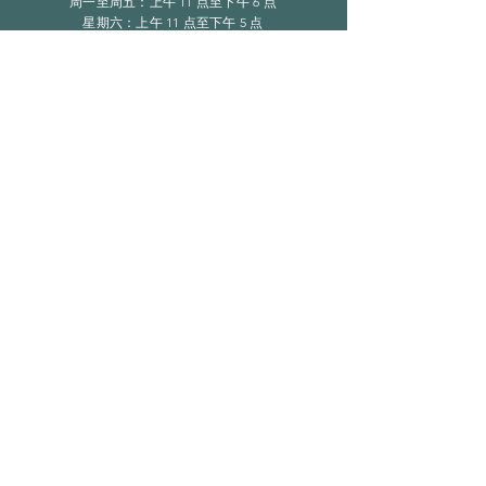
周一至周五：上午 11 点至下午 6 点
​​星期六：上午 11 点至下午 5 点
​Sunday：仅限预约
LINKS
常问问题
隐私政策
订阅
在此处输入您的电子邮件
现在订阅