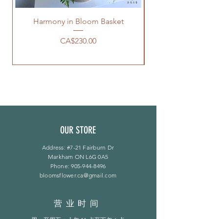
Harmony in Bloom Basket
價格
CA$230.00
OUR STORE
Address: #7-21 Fairburn Dr
Markham ON L6G 0A5
Phone:
905-944-8496
bloomsflower.ca@gmail.com
营业时间