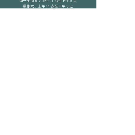
周一至周五：上午 11 点至下午 6 点
​​星期六：上午 11 点至下午 5 点
​Sunday：仅限预约
LINKS
常问问题
隐私政策
订阅
在此处输入您的电子邮件
现在订阅